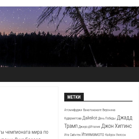
МЕТКИ
Атомифуджи
Вакатакакаге
Вероника
Джадд
Дайейсё
Кудерметова
День Победы
Трамп
Джон Хиггинс
Джиро д'Италия
ты чемпионата мира по
Итиямамото
Ига Свёнтек
Кайрон Уилсон