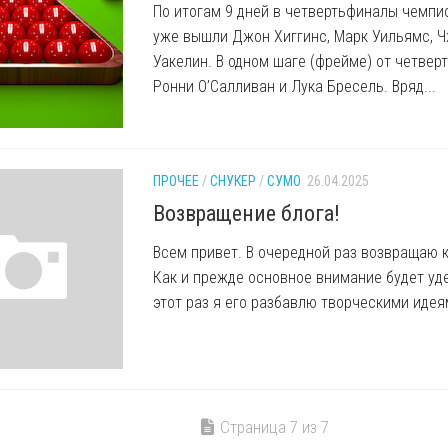
По итогам 9 дней в четвертьфиналы чемпи
уже вышли Джон Хиггинс, Марк Уильямс, Ч
Уакелин. В одном шаге (фрейме) от четвер
Ронни О’Салливан и Лука Бресель. Вряд...
ПРОЧЕЕ
/
СНУКЕР
/
СУМО
26.04.2025
Возвращение блога!
Всем привет. В очередной раз возвращаю к
Как и прежде основное внимание будет уде
этот раз я его разбавлю творческими идея
Страница 7 из 7