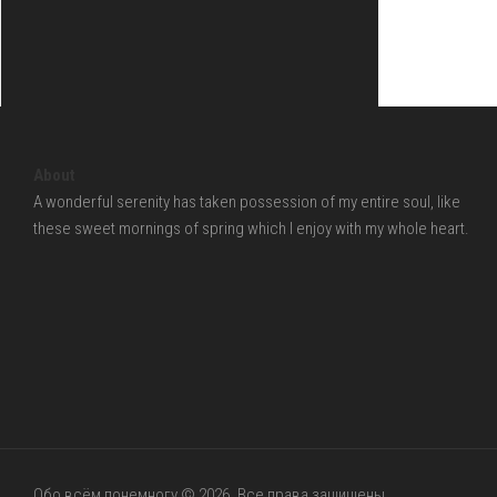
About
A wonderful serenity has taken possession of my entire soul, like
these sweet mornings of spring which I enjoy with my whole heart.
Обо всём понемногу © 2026. Все права защищены.