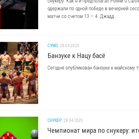
снукеру. Как я и предполагал Ронни О’Сал
одержали по одной победе в вечерней сес
матчи со счетом 13 — 4. Джадд...
СУМО
28.04.2025
Банзуке к Нацу басё
Сегодня опубликован банзуке к майскому т
СНУКЕР
28.04.2025
Чемпионат мира по снукеру: ит