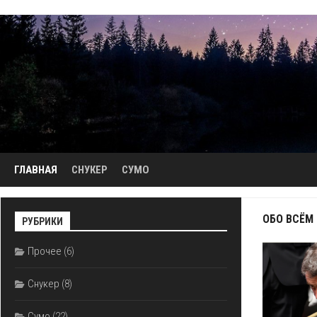
Перейти
к
содержанию
ГЛАВНАЯ
СНУКЕР
СУМО
ОБО ВСЁМ
РУБРИКИ
Прочее
(6)
Снукер
(8)
Сумо
(22)