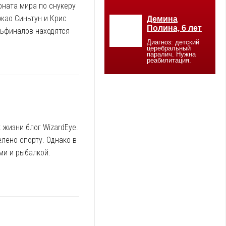
оната мира по снукеру
жао Синьтун и Крис
тьфиналов находятся
 жизни блог WizardEye.
лено спорту. Однако в
ми и рыбалкой.