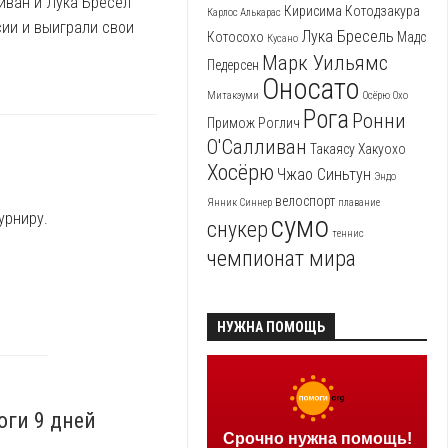
ливан и Лука Бресел
Кирисима
Котодзакура
Карлос Алькарас
сии и выиграли свои
Лука Бресель
Котосохо
Мадс
Кусано
Марк Уильямс
Педерсен
Оносато
Митакэуми
Осёрю
Охо
Рога
Ронни
Примож Роглич
О'Салливан
Такаясу
Хакуохо
Хосёрю
Чжао Синьтун
Эндо
велоспорт
Янник Синнер
плавание
урниру.
сумо
снукер
теннис
чемпионат мира
НУЖНА ПОМОЩЬ
оги 9 дней