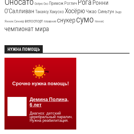
Оносато
Рога
Ронни
Примож Роглич
Осёрю
Охо
Хосёрю
О'Салливан
Чжао Синьтун
Такаясу
Хакуохо
Эндо
сумо
снукер
велоспорт
Янник Синнер
плавание
теннис
чемпионат мира
НУЖНА ПОМОЩЬ