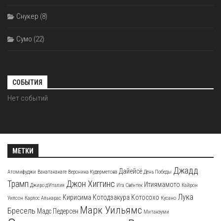
Снукер
(8)
Сумо
(22)
СОБЫТИЯ
Нет событий
МЕТКИ
Джадд
Дайейсё
Атомифуджи
Вакатакакаге
Вероника Кудерметова
День Победы
Трамп
Джон Хиггинс
Итиямамото
Джиро д'Италия
Ига Свёнтек
Кайрон
Лука
Кирисима
Котодзакура
Котосохо
Уилсон
Карлос Алькарас
Кусано
Марк Уильямс
Бресель
Мадс Педерсен
Митакэуми