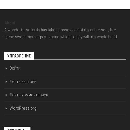
About
A wonderful serenity has taken possession of my entire soul, like
these sweet mornings of spring which I enjoy with my whole heart.
УПРАВЛЕНИЕ
Войти
Лента записей
Лента комментариев
WordPress.org