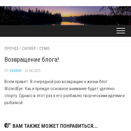
Перейти
к
содержанию
ПРОЧЕЕ
/
СНУКЕР
/
СУМО
Возвращение блога!
ОТ
EVGENY
· 26.04.2025
Всем привет. В очередной раз возвращаю к жизни блог
WizardEye. Как и прежде основное внимание будет уделено
спорту. Однако в этот раз я его разбавлю творческими идеями и
рыбалкой.
ВАМ ТАКЖЕ МОЖЕТ ПОНРАВИТЬСЯ...