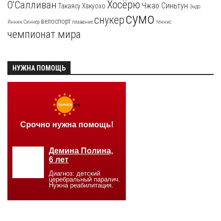
Хосёрю
О'Салливан
Чжао Синьтун
Такаясу
Хакуохо
Эндо
сумо
снукер
велоспорт
Янник Синнер
плавание
теннис
чемпионат мира
НУЖНА ПОМОЩЬ