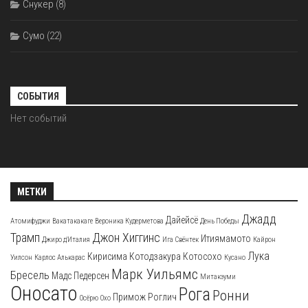
Снукер
(8)
Сумо
(22)
СОБЫТИЯ
Нет событий
МЕТКИ
Джадд
Дайейсё
Атомифуджи
Вакатакакаге
Вероника Кудерметова
День Победы
Трамп
Джон Хиггинс
Итиямамото
Джиро д'Италия
Ига Свёнтек
Кайрон
Лука
Кирисима
Котодзакура
Котосохо
Уилсон
Карлос Алькарас
Кусано
Марк Уильямс
Бресель
Мадс Педерсен
Митакэуми
Оносато
Рога
Ронни
Примож Роглич
Осёрю
Охо