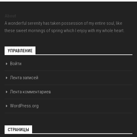
About
A wonderful serenity has taken possession of my entire soul, like
these sweet mornings of spring which I enjoy with my whole heart.
УПРАВЛЕНИЕ
Войти
Лента записей
Лента комментариев
WordPress.org
СТРАНИЦЫ