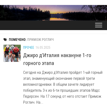
Перейти
к
содержанию
ПОМЕЧЕНО:
ПРИМОЖ РОГЛИЧ
ПРОЧЕЕ
16.05.2025
Джиро д’Италия накануне 1-го
горного этапа
Сегодня на Джиро д’Италия пройдет 1-ый горный
этап, знаменующий окончание первой трети
веломногодневки. В общем зачете лидирует
победитель 3-х из 6-ти прошедших этапов Мадс
Педерсен. На 17 секунд от него отстает Примож
Роглич. На...