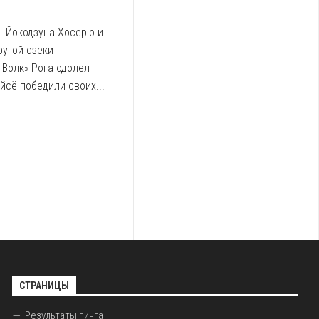
. Йокодзуна Хосёрю и
ругой озёки
 Волк» Рога одолел
сё победили своих...
СТРАНИЦЫ
Результаты пинга