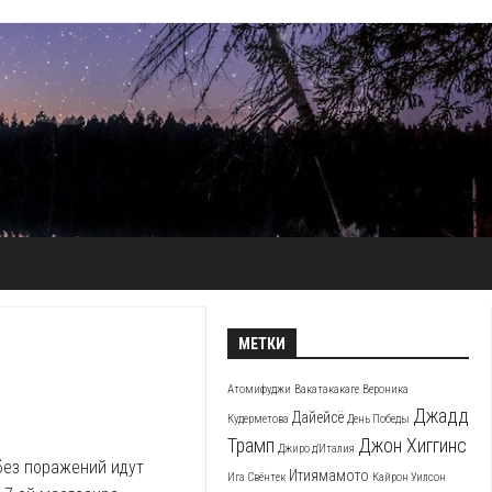
МЕТКИ
Атомифуджи
Вакатакакаге
Вероника
Джадд
Дайейсё
Кудерметова
День Победы
Трамп
Джон Хиггинс
Джиро д'Италия
без поражений идут
Итиямамото
Ига Свёнтек
Кайрон Уилсон