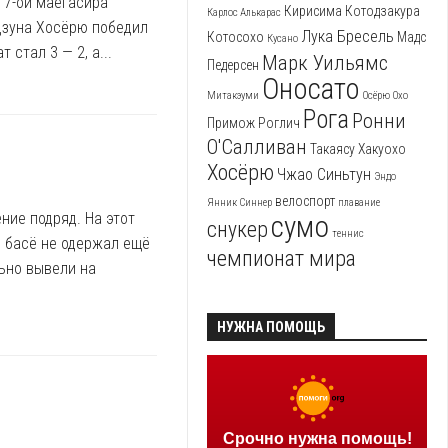
, 7-ой маегасира
Кирисима
Котодзакура
Карлос Алькарас
одзуна Хосёрю победил
Лука Бресель
Котосохо
Мадс
Кусано
 стал 3 — 2, а...
Марк Уильямс
Педерсен
Оносато
Митакэуми
Осёрю
Охо
Рога
Ронни
Примож Роглич
О'Салливан
Такаясу
Хакуохо
Хосёрю
Чжао Синьтун
Эндо
велоспорт
Янник Синнер
плавание
ние подряд. На этот
сумо
снукер
теннис
м басё не одержал ещё
чемпионат мира
ьно вывели на
НУЖНА ПОМОЩЬ