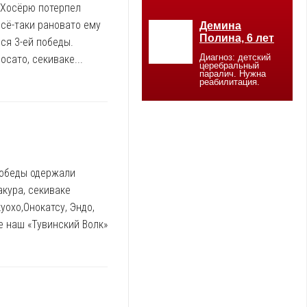
 Хосёрю потерпел
Всё-таки рановато ему
ся 3-ей победы.
осато, секиваке...
победы одержали
акура, секиваке
уохо,Онокатсу, Эндо,
е наш «Тувинский Волк»