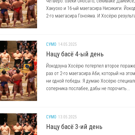
четверо: озеки Оносато, секиваке Дайейсё
Хакуохо и 16-ый маегасира Нисикиги. Йок
2-го маегасира Гонояма. И Хосёрю результат
СУМО
14.05.2025
Нацу басё 4-ый день
Йокодзуна Хосёрю потерпел второе пораже
раз от 2-го маегасира Аби, который на это
ни одной победы. Я думаю Хосёрю специал
соперника послабее, дабы не порочить...
СУМО
13.05.2025
Нацу басё 3-ий день