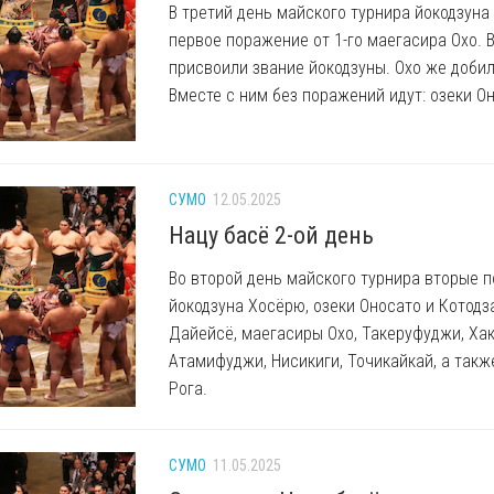
В третий день майского турнира йокодзуна
первое поражение от 1-го маегасира Охо. 
присвоили звание йокодзуны. Охо же добил
Вместе с ним без поражений идут: озеки Он
СУМО
12.05.2025
Нацу басё 2-ой день
Во второй день майского турнира вторые 
йокодзуна Хосёрю, озеки Оносато и Котодз
Дайейсё, маегасиры Охо, Такеруфуджи, Хак
Атамифуджи, Нисикиги, Точикайкай, а такж
Рога.
СУМО
11.05.2025