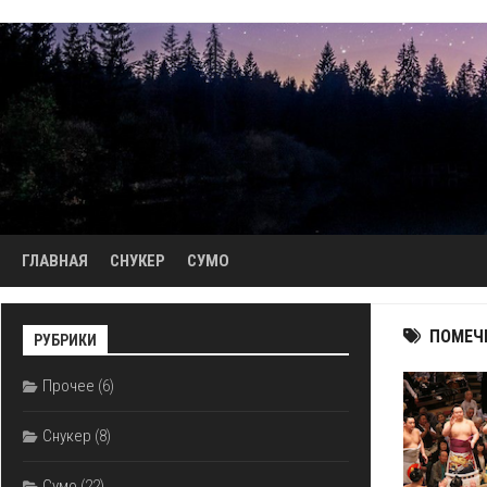
Перейти
к
содержанию
ГЛАВНАЯ
СНУКЕР
СУМО
ПОМЕЧ
РУБРИКИ
Прочее
(6)
Снукер
(8)
Сумо
(22)