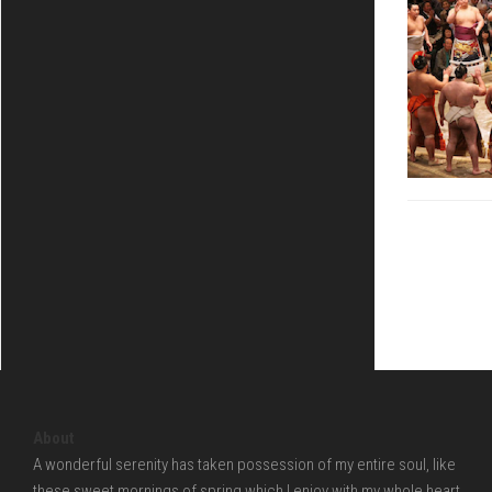
About
A wonderful serenity has taken possession of my entire soul, like
these sweet mornings of spring which I enjoy with my whole heart.