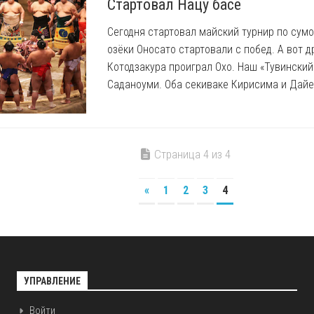
Стартовал Нацу басё
Сегодня стартовал майский турнир по сумо
озёки Оносато стартовали с побед. А вот д
Котодзакура проиграл Охо. Наш «Тувинский
Саданоуми. Оба секиваке Кирисима и Дайей
Страница 4 из 4
«
1
2
3
4
УПРАВЛЕНИЕ
Войти