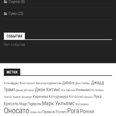
Снукер
(8)
Сумо
(22)
СОБЫТИЯ
Нет событий
МЕТКИ
Джадд
Дайейсё
Атомифуджи
Вакатакакаге
Вероника Кудерметова
День Победы
Трамп
Джон Хиггинс
Итиямамото
Джиро д'Италия
Ига Свёнтек
Кайрон
Лука
Кирисима
Котодзакура
Котосохо
Уилсон
Карлос Алькарас
Кусано
Марк Уильямс
Бресель
Мадс Педерсен
Митакэуми
Оносато
Рога
Ронни
Примож Роглич
Осёрю
Охо