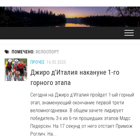
Перейти
к
содержанию
ПОМЕЧЕНО:
ВЕЛОСПОРТ
ПРОЧЕЕ
16.05.2025
Джиро д’Италия накануне 1-го
горного этапа
Сегодня на Джиро д’Италия пройдет 1-ый горный
этап, знаменующий окончание первой трети
веломногодневки. В общем зачете лидирует
победитель 3-х из 6-ти прошедших этапов Мадс
Педерсен. На 17 секунд от него отстает Примож
Роглич. На...