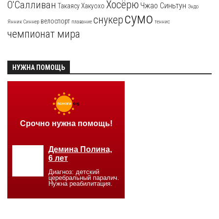
Хосёрю
О'Салливан
Чжао Синьтун
Такаясу
Хакуохо
Эндо
сумо
снукер
велоспорт
Янник Синнер
плавание
теннис
чемпионат мира
НУЖНА ПОМОЩЬ