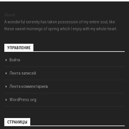
About
A wonderful serenity has taken possession of my entire soul, like
these sweet mornings of spring which I enjoy with my whole heart.
УПРАВЛЕНИЕ
Войти
Лента записей
Лента комментариев
WordPress.org
СТРАНИЦЫ