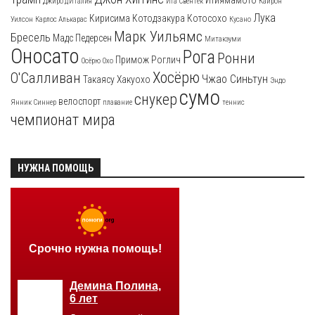
Итиямамото
Джиро д'Италия
Ига Свёнтек
Кайрон
Лука
Кирисима
Котодзакура
Котосохо
Уилсон
Карлос Алькарас
Кусано
Марк Уильямс
Бресель
Мадс Педерсен
Митакэуми
Оносато
Рога
Ронни
Примож Роглич
Осёрю
Охо
Хосёрю
О'Салливан
Чжао Синьтун
Такаясу
Хакуохо
Эндо
сумо
снукер
велоспорт
Янник Синнер
плавание
теннис
чемпионат мира
НУЖНА ПОМОЩЬ