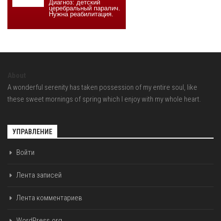
About
A wonderful serenity has taken possession of my entire soul, like
these sweet mornings of spring which I enjoy with my whole heart.
УПРАВЛЕНИЕ
Войти
Лента записей
Лента комментариев
WordPress.org