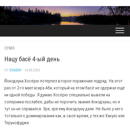
Перейти
к
содержанию
СУМО
Нацу басё 4-ый день
ОТ
EVGENY
· 14.05.2025
Йокодзуна Хосёрю потерпел второе поражение подряд. На этот
раз от 2-го маегасира Аби, который на этом басё не одержал ещё
ни одной победы. Я думаю Хосёрю специально вывели на
соперника послабее, дабы не порочить звание йокодзуны, но и
тут он не справился. Зря, зря ему йокодзуну дали. Не было у него
тотального доминирования как, в своё время, у тех же Хакухо или
Терунофуджи.