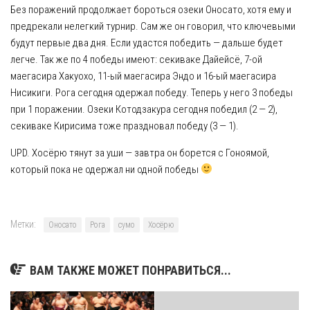
Без поражений продолжает бороться озеки Оносато, хотя ему и
предрекали нелегкий турнир. Сам же он говорил, что ключевыми
будут первые два дня. Если удастся победить — дальше будет
легче. Так же по 4 победы имеют: секиваке Дайейсё, 7-ой
маегасира Хакуохо, 11-ый маегасира Эндо и 16-ый маегасира
Нисикиги. Рога сегодня одержал победу. Теперь у него 3 победы
при 1 поражении. Озеки Котодзакура сегодня победил (2 — 2),
секиваке Кирисима тоже праздновал победу (3 — 1).
UPD. Хосёрю тянут за уши — завтра он борется с Гоноямой,
который пока не одержал ни одной победы
Метки:
Оносато
Рога
сумо
Хосёрю
ВАМ ТАКЖЕ МОЖЕТ ПОНРАВИТЬСЯ...